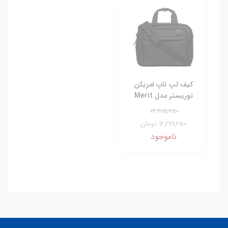
کیف لپ تاپ امریکن
توریستر مدل Merit
14,415,250
12,299,250 تومان
ناموجود