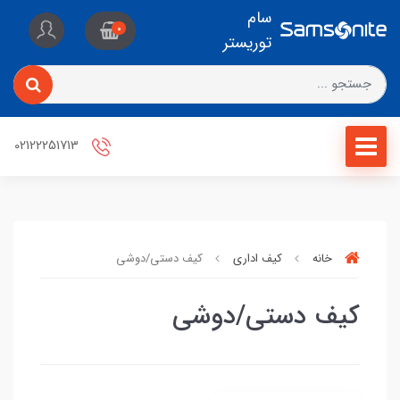
سام
0
توریستر
02122251713
خانه
کیف اداری
کیف دستی/دوشی
کیف دستی/دوشی