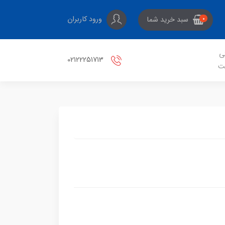
ورود کاربران
سبد خرید شما
0
ی
02122251713
ت