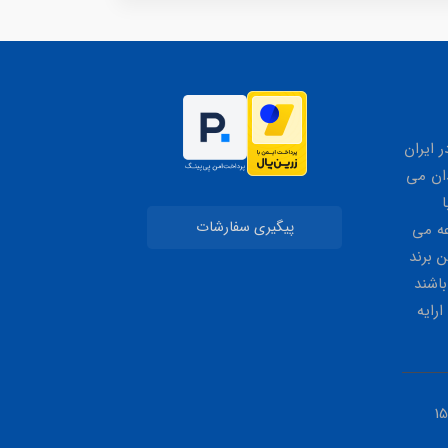
 ایران
ان می
ا
پیگیری سفارشات
عه می
 برند
باشند
ارایه