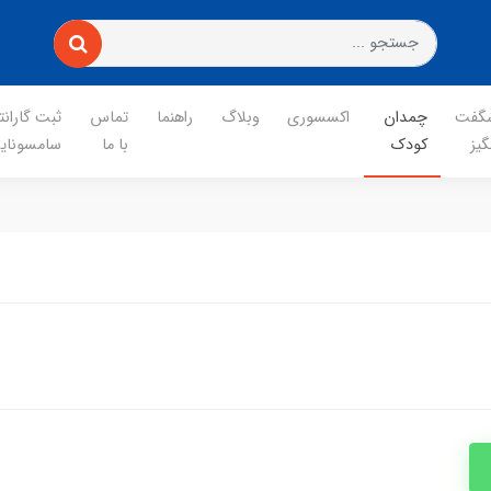
گفت
چمدان
اکسسوری
وبلاگ
راهنما
تماس
ثبت گارانت
گیز
کودک
با ما
سامسونای