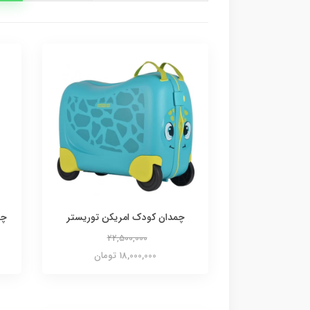
چمدان کودک امریکن توریستر
چم
22,500,000
18,000,000 تومان