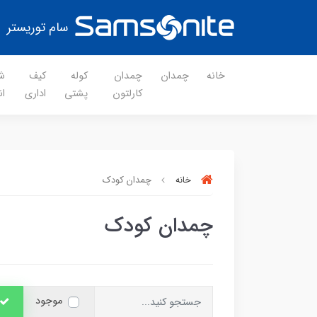
سام توریستر
خانه
چمدان
چمدان
کوله
کیف
ش
کارلتون
پشتی
اداری
ان
خانه
چمدان کودک
چمدان کودک
موجود