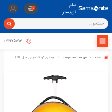
سام
0
توریستر
02122251713
خانه
فهرست محصولات
چمدان کودک هیس مدل LOL