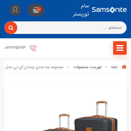
سام
0
توریستر
02122251713
خانه
فهرست محصولات
مجموعه سه عددی چمدان آی تی مدل ریپ