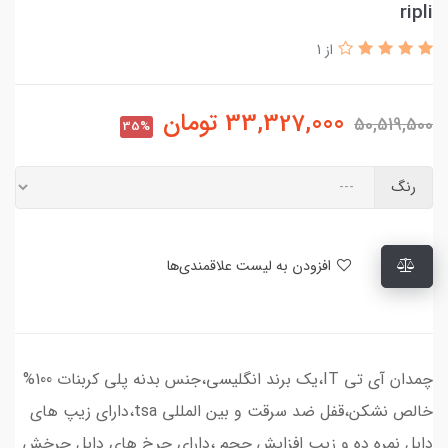
ripli
از 1
33,327,000
تومان
50,519,500
35%
رنگ
افزودن به لیست علاقمندی‌ها
چمدان آی تی IT،یک برند انگلیسی،جنس بدنه پلی کربنات 100%
خالص نشکن،قفل ضد سرقت و بین المللی tsa،دارای زیپ های
دابل نمره ده و زیپ افزایش حجم ،دارای چرخ های دابل چرخش