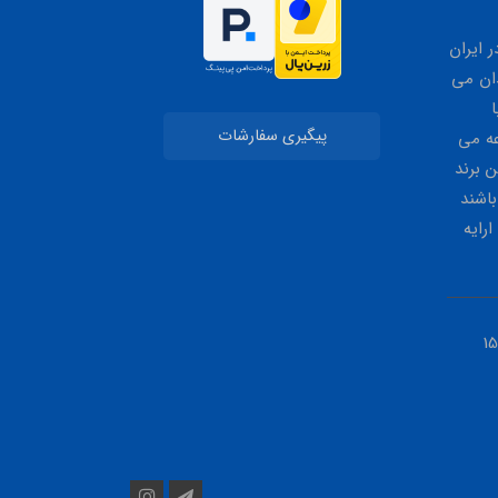
 ایران
ان می
ا
پیگیری سفارشات
عه می
 برند
باشند
ارایه