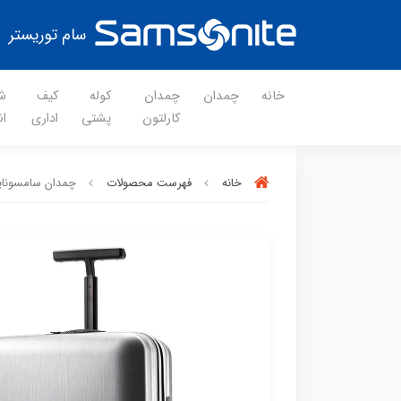
سام توریستر
خانه
چمدان
چمدان
کوله
کیف
ش
کارلتون
پشتی
اداری
ان
خانه
فهرست محصولات
چمدان سامسونایت مدل nova