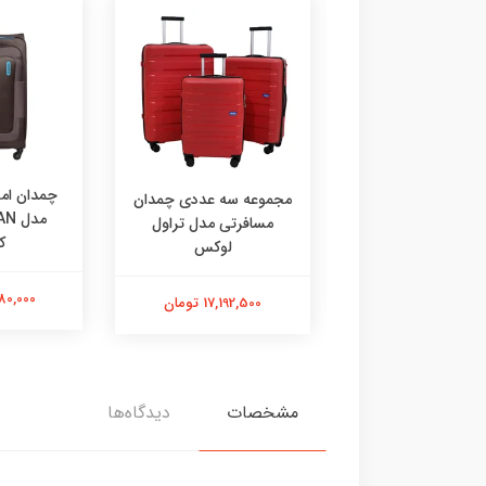
چمدان ام
 تراول لوکس سایز
مجموعه سه عددی چمدان
بزرگ
مسافرتی مدل تراول
ک
لوکس
8,596,2 تومان
10,580,000
17,192,500 تومان
مشخصات
دیدگاه‌ها