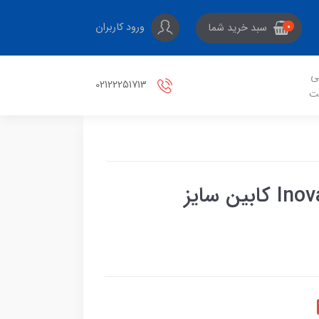
ورود کاربران
سبد خرید شما
0
ی
02122251713
ت