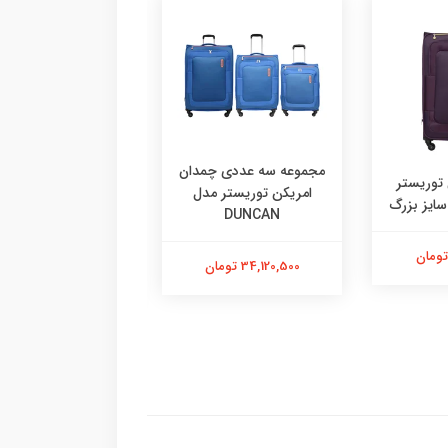
مجموعه سه عددی چمدان
توریستر
مجموعه سه عددی چ
امریکن توریستر مدل
امریکن توریستر م
DUNCAN
LITEVLO
34,120,500 تومان
59,115,750 تومان