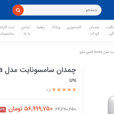
گفت
چمدان
اکسسوری
وبلاگ
راهنما
تماس
ثبت گارانت
گیز
کودک
با ما
سامسونای
I کابین سایز
چمدان سامسونایت مدل Inova کابین سایز
U91
از 1
56,999,750
تومان
64,670,250
12%