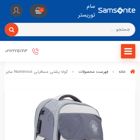
سام
0
توریستر
02122251713
خانه
فهرست محصولات
کوله پشتی مسافرتی Numinous سایز 55 لیتر