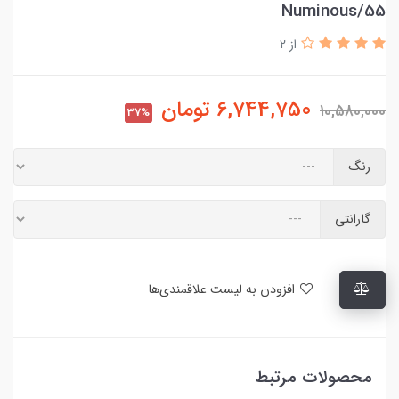
Numinous/55
از 2
6,744,750
تومان
10,580,000
37%
رنگ
گارانتی
افزودن به لیست علاقمندی‌ها
محصولات مرتبط