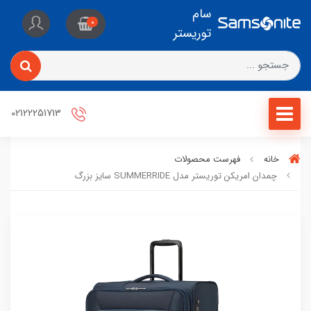
سام
0
توریستر
02122251713
خانه
فهرست محصولات
چمدان امریکن توریستر مدل SUMMERRIDE سایز بزرگ